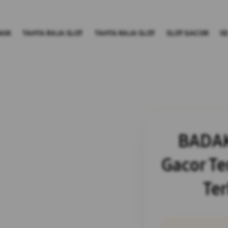
AIK
TAHTA RAJA SLOT
TAHTA RAJA SLOT
SLOT GACOR
S
BADAK
Gacor Te
Ter