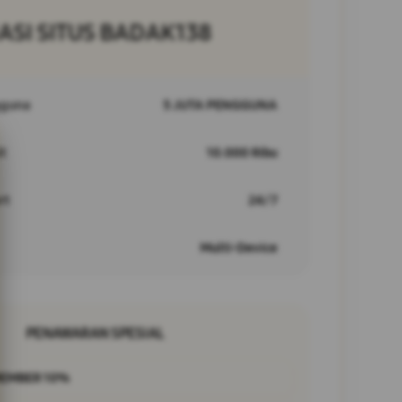
ASI SITUS BADAK138
gguna
5 JUTA PENGGUNA
t
10.000 Ribu
rt
24/7
Multi-Device
PENAWARAN SPESIAL
EMBER 10%