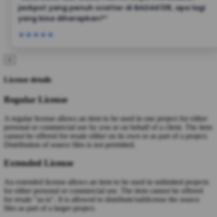
jackpot yang penuh scatter di BADAK138, apa lagi
yang bisa diharapkan?”
★★★★★
×
License details
Regular License
A regular license allows an item to be used in one project for either
personal or commercial use by you or on behalf of a client. The item
cannot be offered for resale either on its own or as part of a project.
Distribution of source files is not permitted.
Extended License
An extended license allows an item to be used in unlimited projects
for either personal or commercial use. The item cannot be offered
for resale "as-is". It is allowed to distribute/sublicense the source
files as part of a larger project.