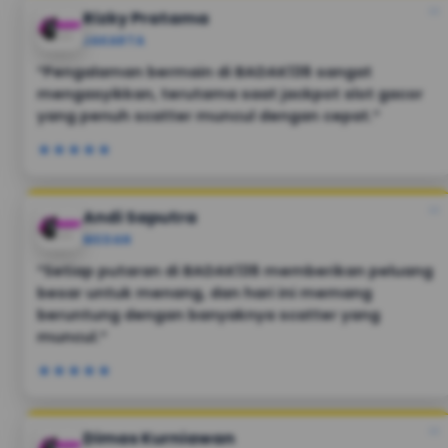
❝
Rizky Pratama
JAKARTA
“Pengalaman bermain di BADAK138 sangat
mengasyikkan, terutama saat jackpot slot gacor
yang penuh scatter muncul dengan cepat.”
★★★★★
❝
Andi Saputra
MEDAN
“Setiap putaran di BADAK138 memberikan peluang
besar untuk menang, dan hari ini memang
beruntung dengan banyaknya scatter yang
muncul.”
★★★★★
❝
Dimas Kurniawan