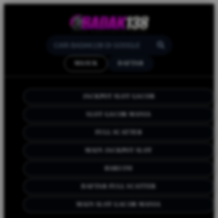
MASUK
DAFTAR
JACKPOT SLOT GACOR
SLOT GACOR MANIA
FULL SCATTER
MAIN JACKPOT SLOT
HARI INI
DAFTAR FULL SCATTER
MAIN SLOT GACOR MANIA