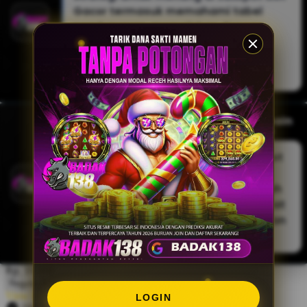
Gacor termasuk memahami tabel
pembayaran, memainkan dengan
jumlah taruhan yang tepat, dan
memanfaatkan fitur bonus untuk
meningkatkan peluang.
Kapan waktu terbaik untuk bermain
Q
Jackpot Slot Gacor di BADAK138?
Waktu terbaik untuk bermain Jackpot
Slot Gacor di BADAK138 adalah saat
promo berlangsung atau saat jumlah
pemain lebih rendah, karena ini dapat
meningkatkan peluang mendapatkan
jackpot.
Rp.
10.000
View license details
LOGIN