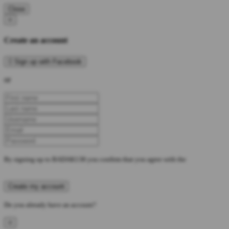
Close
×
Create an account
Sign up with Facebook
or
Sign up with Email
By signing up to BADAK138 you confirm that you agree with the
member
terms and conditions
Create my account
Do you already have an account?
Log in
×