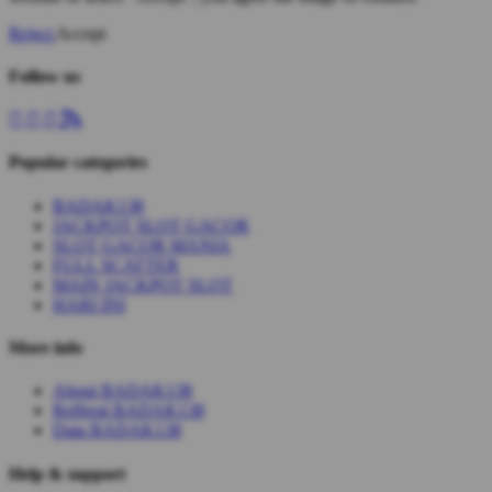
Reject
Accept
Follow
us
Popular
categories
BADAK138
JACKPOT SLOT GACOR
SLOT GACOR MANIA
FULL SCATTER
MAIN JACKPOT SLOT
HARI INI
More
info
About BADAK138
Refferal BADAK138
Data BADAK138
Help
& support