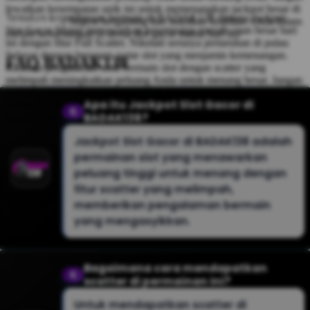
lewatkan kesempatan unik ini untuk memenangkan jackpot besar di
Temukan kegembiraan bermain di BADAK138 dimana Jackpot
BADAK138
. Segera bergabung dan buktikan keahlian Anda dalam
Slot Gacor Mania menawarkan kesempatan meraih cuan besar hari
meraih kemenangan di arena slot gacor mania hari ini!
ini dengan fitur Full Scatter. Nikmati serunya pertaruhan di pulau
Selayar dengan beragam game slot yang menjamin kemenangan.
FAQ BADAK138
Rasakan pengalaman unik bermain slot dengan scatter yang
melimpah meningkatkan peluang Anda untuk menang besar. Jangan
lewatkan kesempatan unik ini untuk memenangkan jackpot besar di
Apa itu Jackpot Slot Gacor di
BADAK138. Segera bergabung dan buktikan keahlian Anda dalam
Q
BADAK138?
meraih kemenangan di arena slot gacor mania hari ini!
Jackpot Slot Gacor di BADAK138 adalah
permainan slot yang menawarkan
peluang tinggi untuk menang dengan
fitur scatter yang melimpah,
memberikan pengalaman bermain
yang mengasyikkan.
Bagaimana cara mendapatkan
Q
scatter di permainan ini?
Untuk mendapatkan scatter di