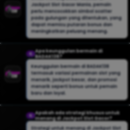
Jackpot Slot Gacor Mania, pemain
perlu mencocokkan simbol scatter
pada gulungan yang ditentukan, yang
dapat memicu putaran bonus dan
meningkatkan peluang menang.
Apa keunggulan bermain di
Q
BADAK138?
Keunggulan bermain di BADAK138
termasuk variasi permainan slot yang
menarik, jackpot besar, dan promosi
menarik seperti bonus untuk pemain
baru dan loyal.
Apakah ada strategi khusus untuk
Q
menang di Jackpot Slot Gacor?
Strategi untuk menang di Jackpot Slot