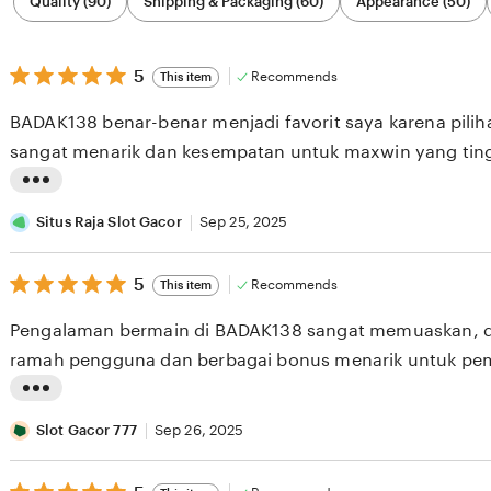
Quality (90)
Shipping & Packaging (60)
Appearance (50)
by
category
5
5
Recommends
This item
out
of
BADAK138 benar-benar menjadi favorit saya karena pilih
5
stars
sangat menarik dan kesempatan untuk maxwin yang ting
L
i
Situs Raja Slot Gacor
Sep 25, 2025
s
5
t
5
Recommends
This item
out
i
of
Pengalaman bermain di BADAK138 sangat memuaskan, 
5
n
stars
ramah pengguna dan berbagai bonus menarik untuk pem
g
r
L
e
i
Slot Gacor 777
Sep 26, 2025
v
s
i
5
t