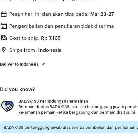
Pesan hari ini dan akan tiba pada:
Mar 23-27
Pengembalian dan penukaran tidak diterima
Cost to ship:
Rp
7.165
Ships from:
Indonesia
Deliver to Indonesia
Did you know?
BADAK138 Perlindungan Permainan
Bermain di situs BADAK138, situs ini bertanggung jawab pen
ke-amanan pemain ketika bergabung dan bermain di situs ini.
BADAK138 bertanggung jawab atas semua pembelian dan permainan y