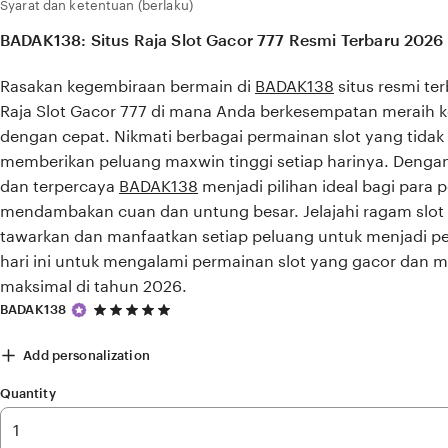
Syarat dan ketentuan (berlaku)
BADAK138: Situs Raja Slot Gacor 777 Resmi Terbaru 202
Rasakan kegembiraan bermain di
BADAK138
situs resmi te
Raja Slot Gacor 777 di mana Anda berkesempatan meraih
dengan cepat. Nikmati berbagai permainan slot yang tida
memberikan peluang maxwin tinggi setiap harinya. Denga
dan terpercaya
BADAK138
menjadi pilihan ideal bagi para
mendambakan cuan dan untung besar. Jelajahi ragam slot
tawarkan dan manfaatkan setiap peluang untuk menjadi 
hari ini untuk mengalami permainan slot yang gacor dan 
maksimal di tahun 2026.
5
BADAK138
out
of
Add personalization
5
stars
Quantity