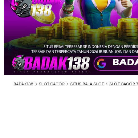
BADAK138
SLOT GACOR
SITUS RAJA SLOT
SLOT GACOR 7