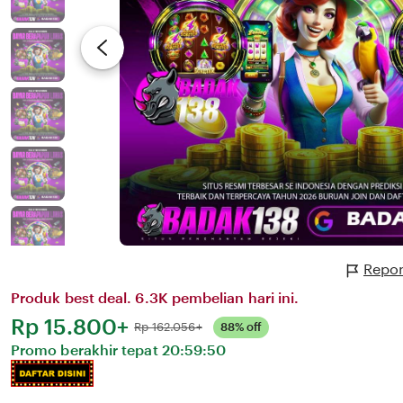
Repor
Produk best deal. 6.3K pembelian hari ini.
Harga:
Rp 15.800+
Normal:
Rp 162.056+
88% off
Promo berakhir tepat 20:59:50