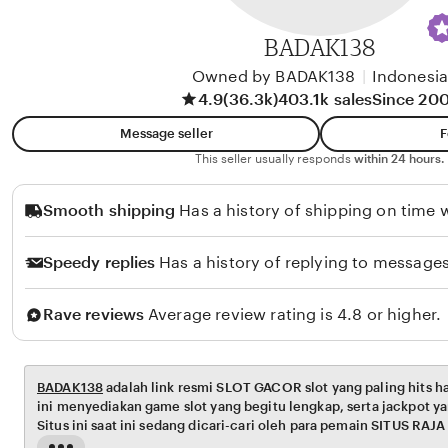
r
BADAK138
Owned by BADAK138
|
Indonesi
4.9
(36.3k)
403.1k sales
Since 20
Message seller
F
This seller usually responds
within 24 hours.
Smooth shipping
Has a history of shipping on time w
Speedy replies
Has a history of replying to messages
Rave reviews
Average review rating is 4.8 or higher.
BADAK138
adalah link resmi SLOT GACOR slot yang paling hits hari
ini menyediakan game slot yang begitu lengkap, serta jackpot ya
Situs ini saat ini sedang dicari-cari oleh para pemain SITUS RA
Indonesia, situs dengan berbagai macam bonus terbesar, serta pe