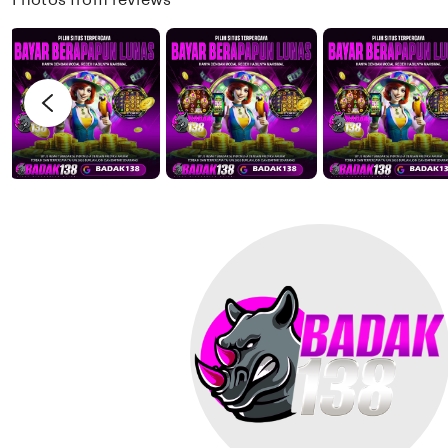
t
a
b
g
G
c
y
r
a
o
S
e
c
r
i
v
o
7
t
i
r
7
u
e
7
s
w
R
b
a
y
j
S
a
l
S
o
l
t
o
G
t
a
c
o